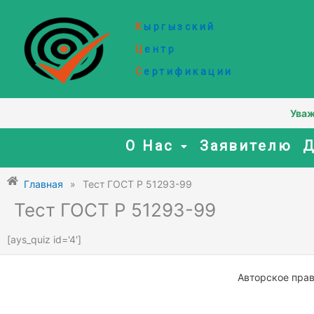
Перейти
к
К
ыргызский
содержимому
Ц
ентр
С
ертификации
Уважаем
О Нас
Заявителю
Д
Главная
»
Тест ГОСТ Р 51293-99
Тест ГОСТ Р 51293-99
[ays_quiz id='4']
Авторское пра