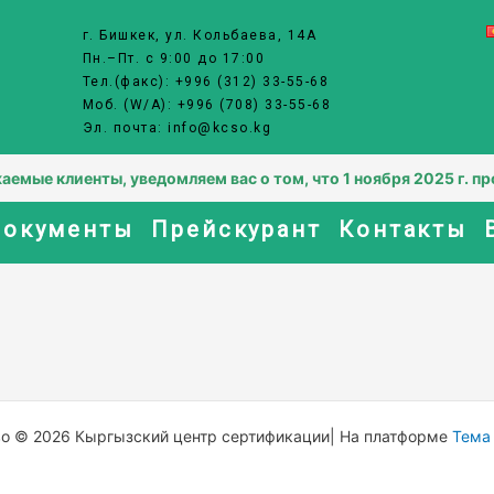
г. Бишкек, ул. Кольбаева, 14А
Пн.–Пт. с 9:00 до 17:00
Тел.(факс): +996 (312) 33-55-68
Моб. (W/A): +996 (708) 33-55-68
Эл. почта: info@kcso.kg
ые клиенты, уведомляем вас о том, что 1 ноября 2025 г. про
окументы
Прейскурант
Контакты
во © 2026 Кыргызский центр сертификации| На платформе
Тема 