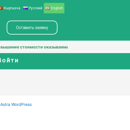
Кыргызча
Русский
English
Оставить заявку
вышение стоимости оказываемых услуг по сертификации. Мы це
Войти
Astra WordPress