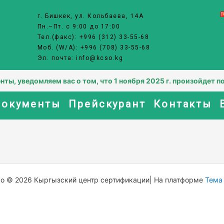
г. Бишкек, ул. Кольбаева, 14А
Пн.–Пт. с 9:00 до 17:00
Тел.(факс): +996 (312) 33-55-68
Моб. (W/A): +996 (708) 33-55-68
Эл. почта: info@kcso.kg
 уведомляем вас о том, что 1 ноября 2025 г. произойдет по
окументы
Прейскурант
Контакты
во © 2026 Кыргызский центр сертификации| На платформе
Тема 